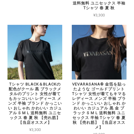
送料無料 ユニセックス 半袖
Tシャツ 春 夏 秋
¥3,300
Tシャツ BLACK＆BLACKの
VEVARASANA®︎ 金箔を貼っ
配色がクール 黒 ブラックメ
たような ゴールドプリント
タルのプリント 女性が着て
Tシャツ 女性が着てもキマる
もカッコいい レディース メ
レディース メンズ 半袖 ブラ
ンズ 半袖 ブランド かっこい
ンド かっこいい おしゃれ か
い おしゃれ かわいい カジュ
わいい カジュアル 黒 金 ブ
アル S M L 送料無料 ユニセ
ラック S M L 送料無料 ユニ
ックス 春 夏 秋 【売れ筋】
セックス 半袖 Tシャツ 春 夏
【当店オススメ】
秋 【売れ筋】 【当店オスス
メ】
¥3,300