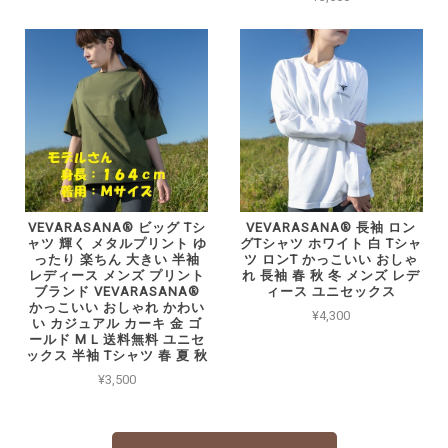
VEVARASANA®︎ ビッグ Tシ
VEVARASANA®︎ 長袖 ロン
ャツ 輝く メタルプリント ゆ
グTシャツ ホワイト 白 Tシャ
ったり 楽ちん 大きい 半袖
ツ ロンT かっこいい おしゃ
レディース メンズ プリント
れ 長袖 春 秋 冬 メンズ レデ
ブランド VEVARASANA®
ィース ユニセックス
かっこいい おしゃれ かわい
¥4,300
い カジュアル カーキ 金 ゴ
ールド M L 送料無料 ユニセ
ックス 半袖 Tシャツ 春 夏 秋
¥3,500