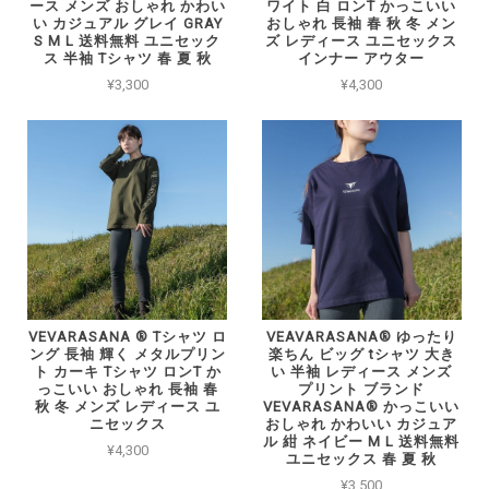
ース メンズ おしゃれ かわい
ワイト 白 ロンT かっこいい
い カジュアル グレイ GRAY
おしゃれ 長袖 春 秋 冬 メン
S M L 送料無料 ユニセック
ズ レディース ユニセックス
ス 半袖 Tシャツ 春 夏 秋
インナー アウター
¥3,300
¥4,300
VEVARASANA ®︎ Tシャツ ロ
VEAVARASANA®︎ ゆったり
ング 長袖 輝く メタルプリン
楽ちん ビッグ tシャツ 大き
ト カーキ Tシャツ ロンT か
い 半袖 レディース メンズ
っこいい おしゃれ 長袖 春
プリント ブランド
秋 冬 メンズ レディース ユ
VEVARASANA® かっこいい
ニセックス
おしゃれ かわいい カジュア
ル 紺 ネイビー M L 送料無料
¥4,300
ユニセックス 春 夏 秋
¥3,500