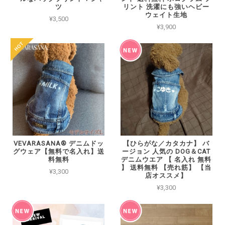
ツ
リント 洗濯にも強いヘビー
ウェイト生地
¥3,500
¥3,900
VEVARASANA®︎ デニムドッ
【ひらがな／カタカナ】 バ
グウェア【無料で名入れ】送
ージョン 人気の DOG＆CAT
料無料
デニムウエア 【 名入れ 無料
】 送料無料 【売れ筋】 【当
¥3,300
店オススメ】
¥3,300