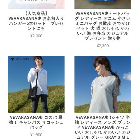
【人気商品】
VEVARASANA®︎トートバッ
VEVARASANA®︎ お名前入り
グ レディース デニム 小さい
ハンガー5本セット プレゼ
ミニバッグ お散歩 おでかけ
ントにも
ペット 犬 猫 おしゃれ かわ
いい 海 お弁当 カジュアル
¥2,000
プレゼント 贈り物
¥2,300
VEVARASANA®︎ コスパ 最
VEVARASANA®︎ tシャツ 半
強！ キャンバス サコッシュ
袖 レディース メンズ ブラン
バッグ
ド VEVARASANA® かっこ
いい おしゃれ かわいい カジ
¥1,800
ュアル グレー GRAY S M L