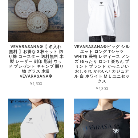
VEVARASANA®︎【 名入れ
VEVARASANA®︎ビッグ シル
無料 】お得な３枚セット 切
エット ロング Tシャツ
り株 コースター 送料無料 木
WHITE 長袖 レディース メン
製 レーザー 刻印 彫刻 ウッ
ズ ゆったり ロンT 楽ちん プ
ド プレゼント キャンプ 贈り
リント ブランド かっこいい
物 グラス 木目
おしゃれ かわいい カジュア
VEVARASANA®
ル 白 ホワイト M L ユニセッ
クス
¥1,500
¥4,300