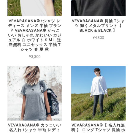
VEVARASANA®︎ tシャツ レ
VEVARASANA® 長袖 Tシャ
ディース メンズ 半袖 ブラン
ツ 輝くメタルプリント【
ド VEVARASANA® かっこ
BLACK & BLACK 】
いい おしゃれ かわいい カジ
¥4,300
ュアル 白 ホワイト S M L 送
料無料 ユニセックス 半袖 T
シャツ 春 夏 秋
¥3,300
VEVARASANA®︎ カッコいい
VEVARASANA®︎【 名入れ無
名入れ tシャツ 半袖 レディ
料 】 ロング Tシャツ 長袖 ホ