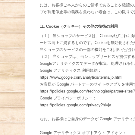
には、お客様ご本人からのご請求であることを確認の
プが利用停止等の義務を負わない場合は、この限りで
11. Cookie（クッキー）その他の技術の利用
（１） 当ショップのサービスは、Cookie及びこ
ービス向上に資するものです。Cookieを無効化され
当ショップのサービスの一部の機能をご利用いただけ
（２） 当ショップは、当ショップサービスが提供するサー
Googleアナリティクスでデータが収集、処理される
Google アナリティクス 利用規約：
https://www.google.com/analytics/terms/jp.html
お客様が Google パートナーのサイトやアプリを使用す
https://policies.google.com/technologies/partner-sites?
Google プライバシーポリシー：
https://policies.google.com/privacy?hl=ja
なお、お客様はご自身のデータが Google アナリティ
Google アナリティクス オプトアウト アドオン：