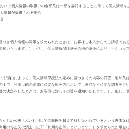
において個人情報の取扱いの全部又は一部を委託することに伴って個人情報を
個人情報が提供される場合
場合
基づき個人情報の開示を求められたときは、お客様ご本人からのご請求であ
通知いたします。）。但し、個人情報保護法その他の法令により、当ショッ
いう理由によって、個人情報保護法の定めに基づきその内容の訂正、追加又
の上で、利用目的の達成に必要な範囲内において、遅滞なく必要な調査を行
旨の決定をしたときは、お客様に対しその旨を通知いたします。）。但し、
。
らかじめ公表された利用目的の範囲を超えて取り扱われているという理由又
利用の停止又は消去（以下「利用停止等」といいます。）を求められた場合