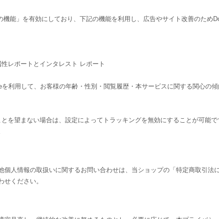
告向けの機能」を有効にしており、下記の機能を利用し、広告やサイト改善のためDouble
ーザー属性レポートとインタレスト レポート
csのCookieを利用して、お客様の年齢・性別・閲覧履歴・本サービスに関する
されることを望まない場合は、設定によってトラッキングを無効にすることが可能です。Go
。
他個人情報の取扱いに関するお問い合わせは、当ショップの「特定商取引法
わせください。