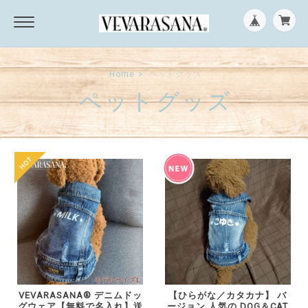
Home
ペットグッズ
ペットグッズ
VEVARASANA®︎ デニムドッ
【ひらがな／カタカナ】 バ
グウェア【無料で名入れ】送
ージョン 人気の DOG＆CAT