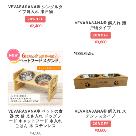
VEVARASANA®︎ シングルタ
イプ餌入れ 瀬戸物
20%OFF
VEVARASANA®︎ 餌入れ 瀬
¥2,400
戸物タイプ
20%OFF
¥3,600
VEVARASANA®︎ ペットの食
VEVARASANA®︎ 餌入れ ス
器 犬 猫 えさ入れ ドッグフ
テンレスタイプ
ード キャットフード 水入れ
20%OFF
ごはん 木 ステンレス
¥3,600
¥4,580