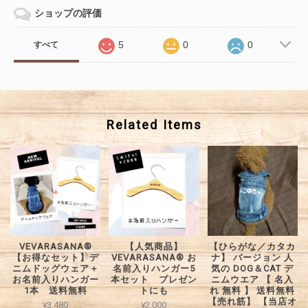
ショップの評価
5
0
0
すべて
Related Items
VEVARASANA®︎
【人気商品】
【ひらがな／カタカ
【お得なセット】デ
VEVARASANA®︎ お
ナ】 バージョン 人
ニムドッグウェア＋
名前入りハンガー5
気の DOG＆CAT デ
お名前入りハンガー
本セット プレゼン
ニムウエア 【 名入
1本 送料無料
トにも
れ 無料 】 送料無料
【売れ筋】 【当店オ
¥3,480
¥2,000