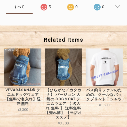
5
0
0
すべて
Related Items
VEVARASANA®︎ デ
【ひらがな／カタカ
バス釣りファンのた
ニムドッグウェア
ナ】 バージョン 人
めの、クールなバッ
【無料で名入れ】送
気の DOG＆CAT デ
クプリントＴシャツ
料無料
ニムウエア 【 名入
¥3,500
れ 無料 】 送料無料
¥3,300
【売れ筋】 【当店オ
ススメ】
¥3,300