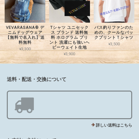
VEVARASANA®︎ デ
Tシャツ ユニセック
バス釣りファンのた
ニムドッグウェア
ス ブランド 送料無
めの、クールなバッ
【無料で名入れ】送
料 ホログラム プリ
クプリントＴシャツ
料無料
ント 洗濯にも強いヘ
¥3,500
ビーウェイト生地
¥3,300
¥3,900
送料・配送・交換について
詳しい送料はこちら