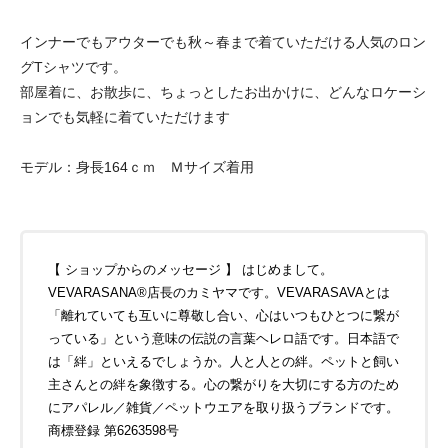
インナーでもアウターでも秋～春まで着ていただける人気のロン
グTシャツです。
部屋着に、お散歩に、ちょっとしたお出かけに、どんなロケーシ
ョンでも気軽に着ていただけます
モデル：身長164ｃｍ Ｍサイズ着用
【 ショップからのメッセージ 】 はじめまして。
VEVARASANA®店長のカミヤマです。VEVARASAVAとは
「離れていても互いに尊敬し合い、心はいつもひとつに繋が
っている」という意味の伝説の言葉ヘレロ語です。日本語で
は「絆」といえるでしょうか。人と人との絆。ペットと飼い
主さんとの絆を象徴する。心の繋がりを大切にする方のため
にアパレル／雑貨／ペットウエアを取り扱うブランドです。
商標登録 第6263598号