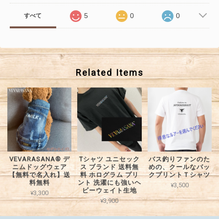
5
0
0
すべて
Related Items
VEVARASANA®︎ デ
Tシャツ ユニセック
バス釣りファンのた
ニムドッグウェア
ス ブランド 送料無
めの、クールなバッ
【無料で名入れ】送
料 ホログラム プリ
クプリントＴシャツ
料無料
ント 洗濯にも強いヘ
¥3,500
ビーウェイト生地
¥3,300
¥3,900