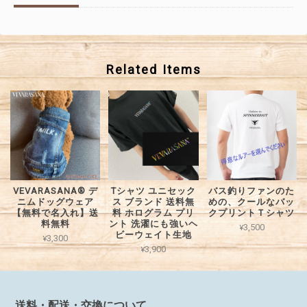
Related Items
VEVARASANA®︎ デ
Tシャツ ユニセック
バス釣りファンのた
ニムドッグウェア
ス ブランド 送料無
めの、クールなバッ
【無料で名入れ】送
料 ホログラム プリ
クプリントＴシャツ
料無料
ント 洗濯にも強いヘ
¥3,500
ビーウェイト生地
¥3,300
¥3,900
送料・配送・交換について