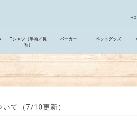
HO
め
Tシャツ（半袖／長
パーカー
ペットグッズ
袖）
いて（7/10更新）